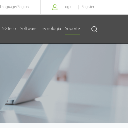
Language/
Region
Login
Register
NGTeco
Software
Tecnología
Soporte