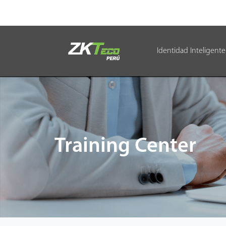
Identidad Inteligente
Identidad Inteligente
Control de Entrada
Oficina Inteligente
Training Center
Green Label
Armatura
NGTeco
Software