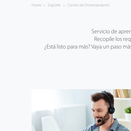
Home
>
Soporte
>
Centro de Entrenamiento
Tecnología
Soporte
Servicio de apren
Recopile los re
¿Está listo para más? Vaya un paso má