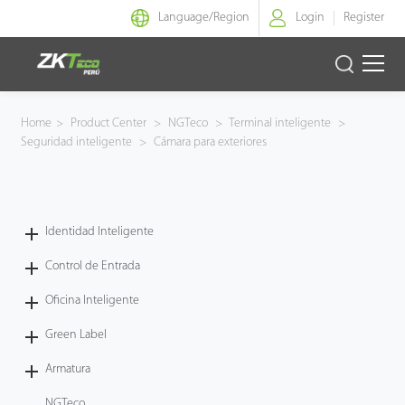
Language/
Region
Login
Register
Identidad Inteligente
Home
>
Product Center
>
NGTeco
>
Terminal inteligente
>
Seguridad inteligente
>
Cámara para exteriores
Control de Entrada
Oficina Inteligente
Identidad Inteligente
Green Label
Control de Entrada
Armatura
Oficina Inteligente
Green Label
NGTeco
Armatura
Software
NGTeco