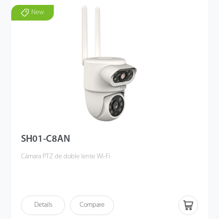
New
SH01-C8AN
Cámara PTZ de doble lente Wi-Fi
Details
Compare