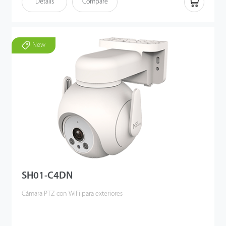
Details
Compare
New
SH01-C4DN
Cámara PTZ con WIFi para exteriores