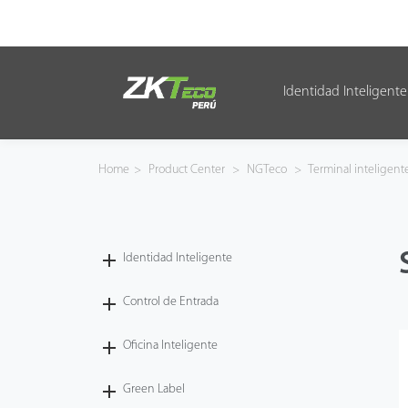
Identidad Inteligente
Identidad Inteligente
Control de Entrada
Home
>
Product Center
>
NGTeco
>
Terminal inteligent
Oficina Inteligente
Green Label
Identidad Inteligente
Armatura
Control de Entrada
Oficina Inteligente
NGTeco
Green Label
Software