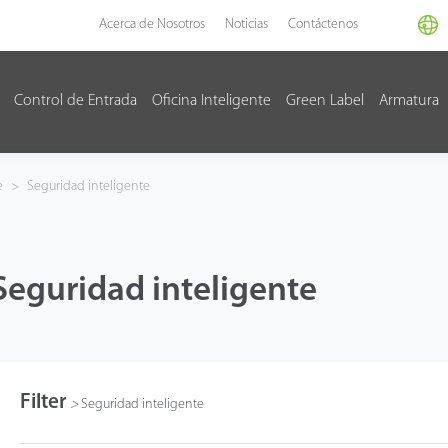
Acerca de Nosotros
Noticias
Contáctenos
Control de Entrada
Oficina Inteligente
Green Label
Armatura
e
>
Seguridad inteligente
Seguridad inteligente
Filter
>
Seguridad inteligente