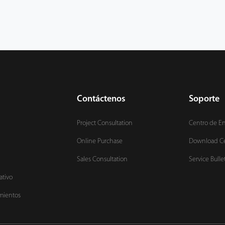
Contáctenos
Soporte
Project Consultation
Centro de E
Online Purchase
Download C
Sales Consultation
Service Bulle
ativo
mientos