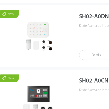
New
SH02-A0DN
Kit de Alarma de intru
Details
New
SH02-A0CN
Kit de Alarma de intrus