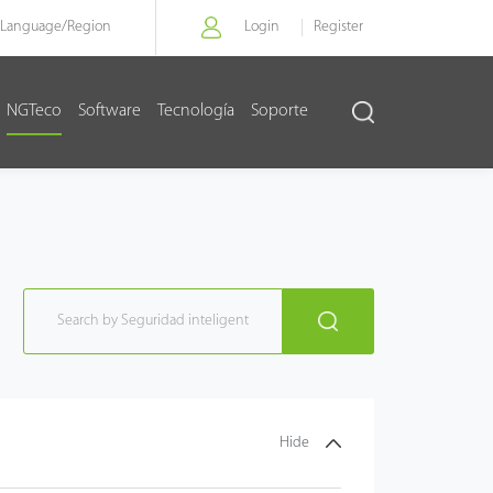
Language/
Region
Login
Register
NGTeco
Software
Tecnología
Soporte
Hide