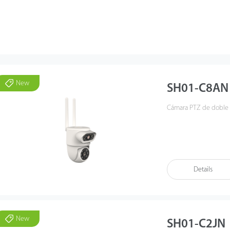
New
SH01-C8AN
Cámara PTZ de doble 
Details
New
SH01-C2JN