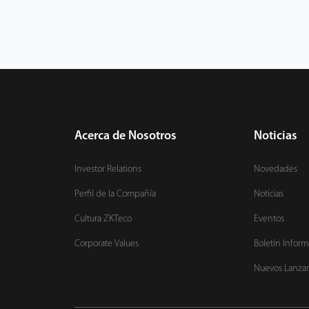
Acerca de Nosotros
Noticias
Investor Relations
Novedades
Perfil de la Compañía
Noticias
Cultura ZKTeco
Eventos
Corporate Values
Boletín Inform
Nuevos Lanza