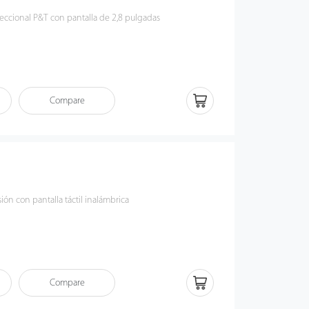
eccional P&T con pantalla de 2,8 pulgadas
Compare
ión con pantalla táctil inalámbrica
Compare