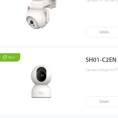
Cámara PTZ con WIFi p
Details
New
SH01-C2EN
Cámara inteligente PT 
Details