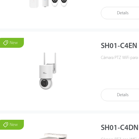
Details
New
SH01-C4EN
Cámara PTZ WiFi para 
Details
New
SH01-C4DN