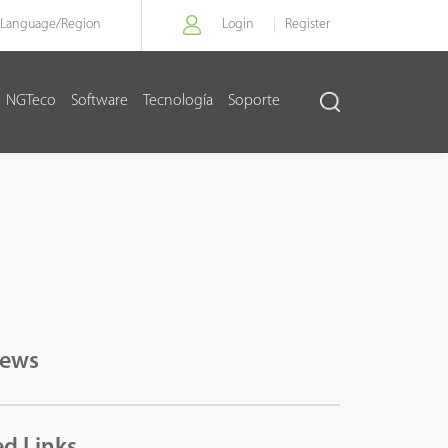
Language/
Region
Login
Register
NGTeco
Software
Tecnología
Soporte
News
ed Links