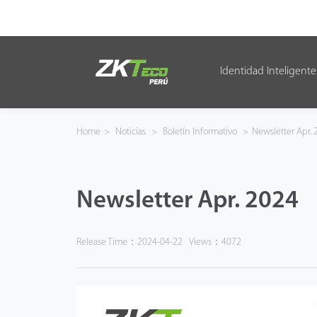
Identidad Inteligente
Identidad Inteligente
Control de Entrada
Home
>
Noticias
>
Boletín Informativo
>
Newsletter Apr. 
Oficina Inteligente
Newsletter Apr. 2024
Green Label
Armatura
Release Time：2024-04-22
Views：4072
NGTeco
Software