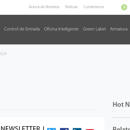
Acerca de Nosotros
Noticias
Contáctenos
Control de Entrada
Oficina Inteligente
Green Label
Armatura
2024
Hot 
Relat