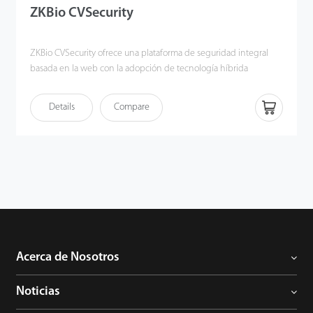
ZKBio CVSecurity
ZKBio CVSecurity ofrece una plataforma de seguridad integral
basada en la web con la adopción de tecnología híbrida
biométrica y de visión artificial. Contiene varios módulos:
personal, control de asistencia, control de acceso, gestión de
Details
Compare
visitantes, estacionamiento, control de ascensores, FaceKiosk,
gestión de video inteligente, módulo de detección de
temperatura y mascarilla, consumo en línea/fuera de línea,
patrulla, escenas inteligentes, centro de operaciones, centro de
servicio y otros subsistemas inteligentes.
Acerca de Nosotros
Noticias