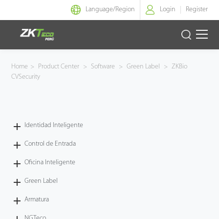
Language/
Region
Login
Register
Identidad Inteligente
Home
>
Product Center
>
Software
>
Green Label
>
ZKBio
CVSecurity
Control de Entrada
Oficina Inteligente
Identidad Inteligente
Green Label
Control de Entrada
Armatura
Oficina Inteligente
Green Label
NGTeco
Armatura
Software
NGTeco