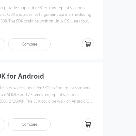
n provide support for ZKTeco fingerprint scanners. Its
e SLK20R and ZK series fingerprint scanners, including
00R. The SDK could be work on Linux OS. Users could
et fingerprint image/template. There are development
pment documents, Demo inside SDK, it will help you to
Compare
K for Android
can provide support for ZKTeco fingerprint scanners.
 are SLK20R and ZK series fingerprint scanners,
6500, ZK8500R. The SDK could be work on Android OS.
pp to get fingerprint image/template. There are
es development documents and Demo inside SDK, it
op.
Compare