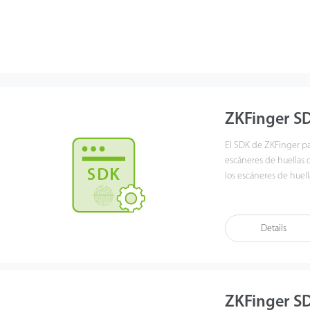
ZKFinger S
El SDK de ZKFinger p
escáneres de huellas d
los escáneres de huell
ZK6500, ZK8500R.
El 
incluidos XP, Vista, 
bits).
Los usuarios pue
Details
imágenes/plantillas de
desarrollo y una demos
ZKFinger SD