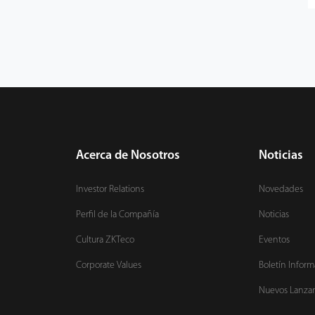
Acerca de Nosotros
Noticias
Investor Relations
Novedades
Perfil de la Compañía
Noticias
Cultura ZKTeco
Eventos
Corporate Values
Boletín Inform
Nuevos Lanza