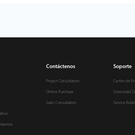
Contáctenos
Soporte
Project Consultation
Centro de E
Online Purchase
Download C
Sales Consultation
Service Bulle
ativo
mientos