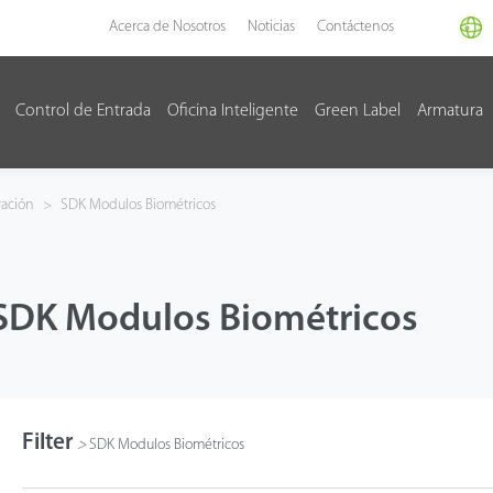
Acerca de Nosotros
Noticias
Contáctenos
Control de Entrada
Oficina Inteligente
Green Label
Armatura
ración
>
SDK Modulos Biométricos
SDK Modulos Biométricos
Filter
>
SDK Modulos Biométricos