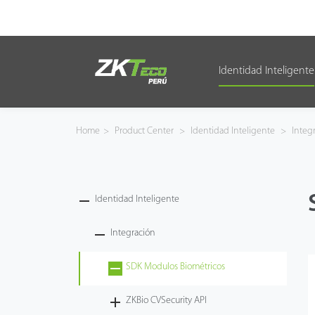
Identidad Inteligente
Identidad Inteligente
Control de Entrada
Home
>
Product Center
>
Identidad Inteligente
>
Integ
Oficina Inteligente
Green Label
Identidad Inteligente
Armatura
Integración
SDK Modulos Biométricos
NGTeco
ZKBio CVSecurity API
Software