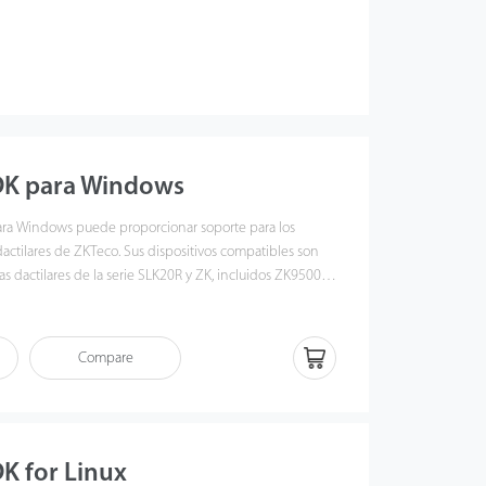
DK para Windows
ara Windows puede proporcionar soporte para los
actilares de ZKTeco.
Sus dispositivos compatibles son
as dactilares de la serie SLK20R y ZK, incluidos ZK9500,
SDK puede funcionar en sistemas operativos Windows,
Win7, Win8/8.1, Win10, Windows Server 2008/2012 (32/64
den desarrollar software para PC para obtener
Compare
 huellas dactilares.
Hay un controlador, documentos de
tración dentro del SDK, que lo ayudarán a desarrollar.
K for Linux