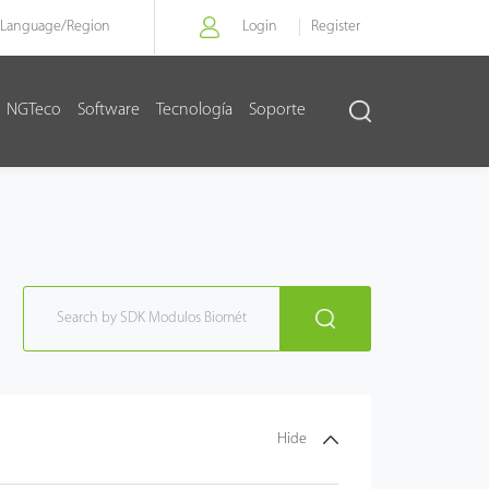
Language/
Region
Login
Register
NGTeco
Software
Tecnología
Soporte
Hide