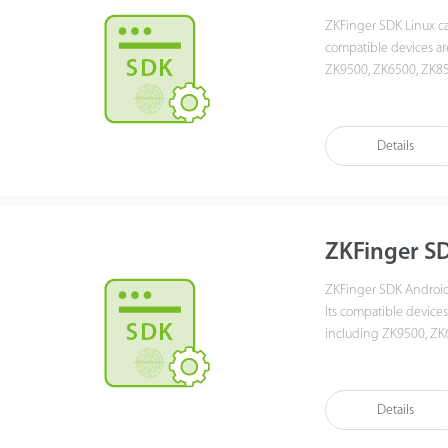
ZKFinger SDK Linux ca
compatible devices ar
ZK9500, ZK6500, ZK85
develop software to g
interfaces and develo
develop.
Details
ZKFinger SD
ZKFinger SDK Android 
Its compatible devices
including ZK9500, ZK
Users could develop a
development interfac
will help you to devel
Details