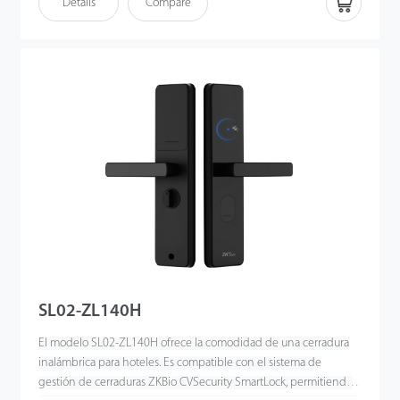
Details
Compare
smartphone HTML5 (H5), which ZKBioHLMS supports. Also,
ZL600 works with zigbee communication, and users can control
this smart hotel door lock locally and remotely.
SL02-ZL140H
El modelo SL02-ZL140H ofrece la comodidad de una cerradura
inalámbrica para hoteles. Es compatible con el sistema de
gestión de cerraduras ZKBio CVSecurity SmartLock, permitiendo