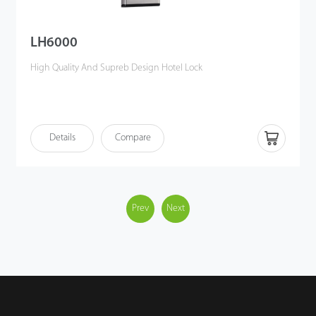
LH6000
High Quality And Supreb Design Hotel Lock
Details
Compare
Prev
Next