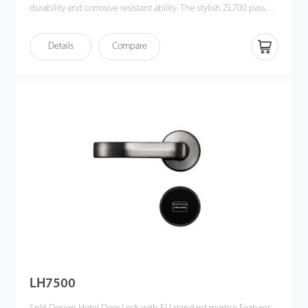
durability and corrosive resistant ability. The stylish ZL700 passed
the 96H salt spray test.
Details
Compare
LH7500