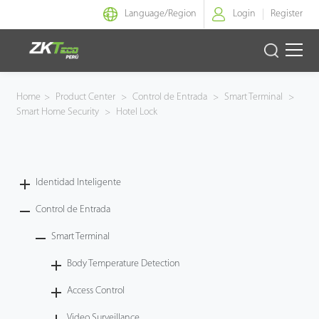
Language/
Region
Login
Register
Identidad Inteligente
Home
>
Product Center
>
Control de Entrada
>
Smart Terminal
>
Smart Home Security
>
Hotel Lock
Control de Entrada
Oficina Inteligente
Identidad Inteligente
Green Label
Control de Entrada
Armatura
Smart Terminal
Body Temperature Detection
NGTeco
Access Control
Software
Video Surveillance