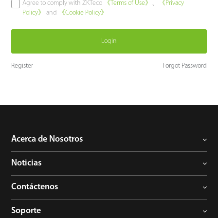
Agree to comply with ZKTeco
《Terms of Use》
、
《Privacy
Policy》
and
《Cookie Policy》
Tecnología
Login
Soporte
Register
Forgot Password
Acerca de Nosotros
Noticias
Contáctenos
Soporte