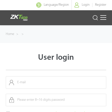
Language/
Region
Login
Register
Identidad Inteligente
Home
>
>
Control de Entrada
User login
Oficina Inteligente
Green Label
Armatura
NGTeco
Software