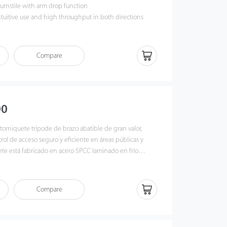
d turnstile with arm drop function
intuitive use and high throughput in both directions
t effective price
ption
sories
Compare
llation process
00
torniquete trípode de brazo abatible de gran valor,
ol de acceso seguro y eficiente en áreas públicas y
ete está fabricado en acero SPCC laminado en frío
ento en polvo, junto con el brazo trípode de acero
a maximizar su durabilidad.
perla tiene un ancho de carril de 550 mm, admite una
hasta 25 personas por minuto y funciona
Compare
nos de 65 dB. En caso de emergencia o corte de
o se despliega automáticamente para una evacuación
00 también cuenta con operación bidireccional y modos
opciones de autenticación, como reconocimiento facial,