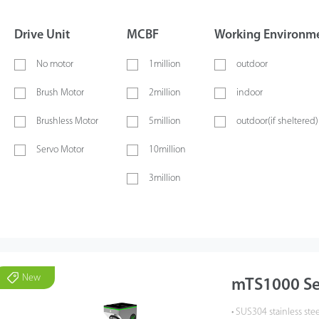
Drive Unit
MCBF
Working Environm
No motor
1million
outdoor
Brush Motor
2million
indoor
Brushless Motor
5million
outdoor(if sheltered)
Servo Motor
10million
3million
New
mTS1000 Se
• SUS304 stainless st