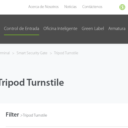
Acerca de Nosotros
Noticias
Contáctenos
Control de Entrada
Oficina Inteligente
Green Label
Armatura
rminal
>
Smart Security Gate
>
Tripod Turnstile
Tripod Turnstile
Filter
>
Tripod Turnstile