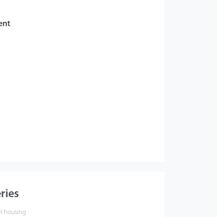
ent
ries
eel housing