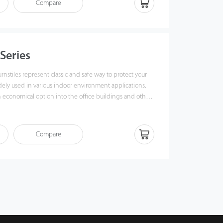
Compare
Series
urnstiles represent classic and safe way to protect your
dely used in various indoor environment applications.
an economical option into the office buildings and other
Compare