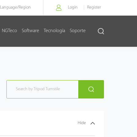
Language/
Region
Login
Register
NGTeco
Software
Tecnología
Soporte
Hide