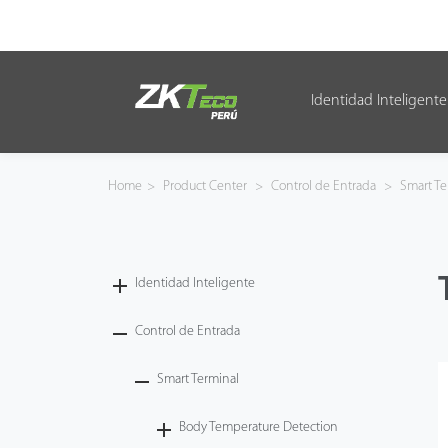
Identidad Inteligente
Identidad Inteligente
Control de Entrada
Home
>
Product Center
>
Control de Entrada
>
Smart Te
Oficina Inteligente
Green Label
Identidad Inteligente
Armatura
Control de Entrada
Smart Terminal
NGTeco
Body Temperature Detection
Software