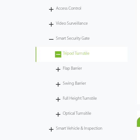
Access Control
Tecnología
Video Surveillance
Soporte
Smart Security Gate
Tripod Turnstile
Flap Barrier
Swing Barrier
Full Height Turnstile
Optical Turnsitile
Smart Vehicle & Inspection