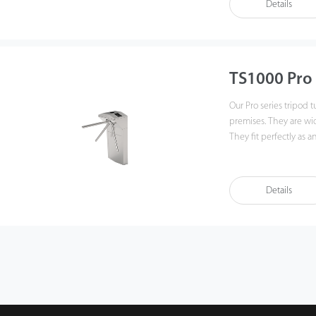
Details
TS1000 Pro 
Our Pro series tripod t
premises. They are wi
They fit perfectly as 
related applications.
Details