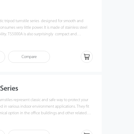
tico y dinámico). El Saturn-T1000 se integra a la
CVAccess y ZKBio CVSecurity para una gestión integral
ic tripod turnstile series designed for smooth and
nsumes very little power. It is made of stainless steel
ility. TS5000A is also surprisingly compact and
n small workspace.
Compare
Series
urnstiles represent classic and safe way to protect your
d in various indoor environment applications. They fit
ical option in the office buildings and other related