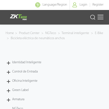
Language/
Region
Login
Register
Identidad Inteligente
Home
>
Product Center
>
NGTeco
>
Terminal inteligente
>
E-Bike
>
Bicicleta eléctrica de neumáticos anchos
Control de Entrada
Oficina Inteligente
Identidad Inteligente
Green Label
Control de Entrada
Armatura
Oficina Inteligente
Green Label
NGTeco
Armatura
Software
NGTeco