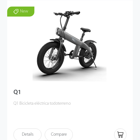
New
Q1
Q1 Bicicleta eléctrica todoterreno
Details
Compare