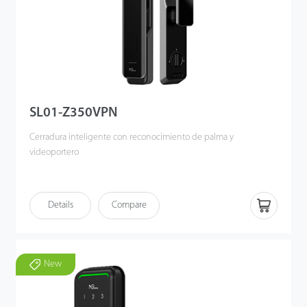
SL01-Z350VPN
Cerradura inteligente con reconocimiento de palma y
videoportero
Details
Compare
New