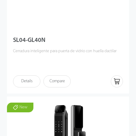
SL04-GL40N
Cerradura inteligente para puerta de vidrio con huella dactilar
Details
Compare
New