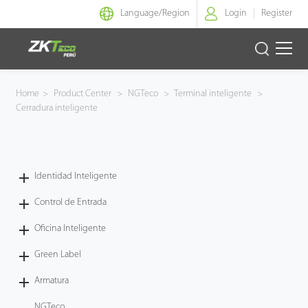
Language/
Region
Login
Register
Identidad Inteligente
Home
>
Product Center
>
NGTeco
>
Terminal inteligente
>
Cerradura inteligente
Control de Entrada
Oficina Inteligente
Identidad Inteligente
Green Label
Control de Entrada
Armatura
Oficina Inteligente
Green Label
NGTeco
Armatura
Software
NGTeco