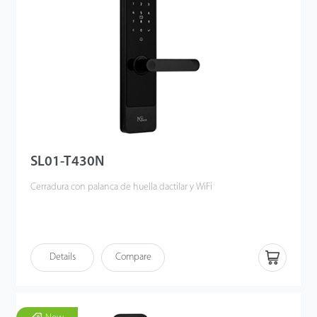
SL01-T430N
Cerradura con palanca de huella dactilar y WiFi
Details
Compare