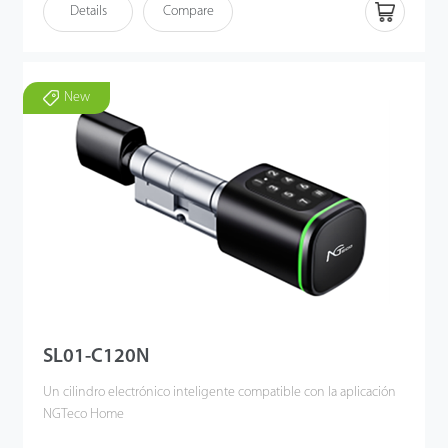
Details
Compare
New
SL01-C120N
Un cilindro electrónico inteligente compatible con la aplicación
NGTeco Home