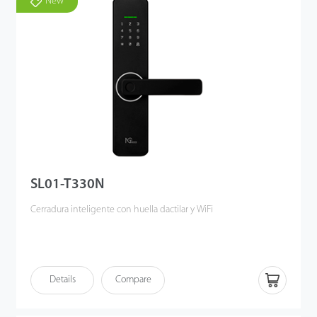
New
SL01-T330N
Cerradura inteligente con huella dactilar y WiFi
Details
Compare