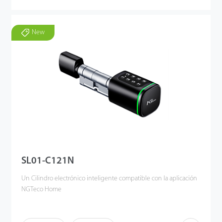
New
SL01-C121N
Un Cilindro electrónico inteligente compatible con la aplicación
NGTeco Home