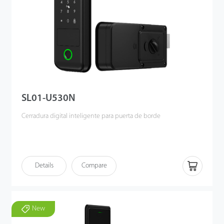
SL01-U530N
Cerradura digital inteligente para puerta de borde
Details
Compare
New