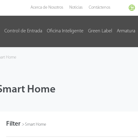
Acerca de Nosotros
Noticias
Contáctenos
Control de Entrada
Oficina Inteligente
Green Label
Armatura
art Home
Smart Home
Filter
>
Smart Home