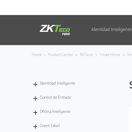
Identidad Inteligente
Identidad Inteligente
Control de Entrada
Home
>
Product Center
>
NGTeco
>
Smart Home
>
Sm
Oficina Inteligente
Green Label
Identidad Inteligente
Armatura
Control de Entrada
Oficina Inteligente
NGTeco
Green Label
Software