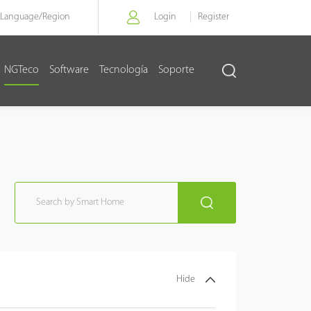
Language/
Region
Login
Register
NGTeco
Software
Tecnología
Soporte
Hide