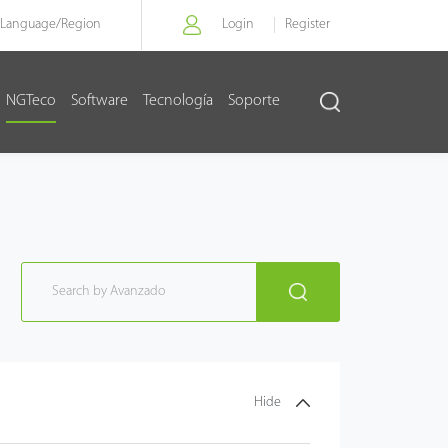
Language/
Region
Login
Register
NGTeco
Software
Tecnología
Soporte
Hide