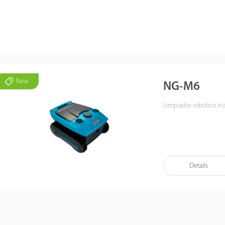
New
NG-M6
Limpiador robótico ina
Details