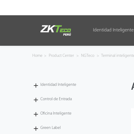
Identidad Inteligente
Identidad Inteligente
Control de Entrada
Home
>
Product Center
>
NGTeco
>
Terminal inteligent
Oficina Inteligente
Green Label
Identidad Inteligente
Armatura
Control de Entrada
Oficina Inteligente
NGTeco
Green Label
Software