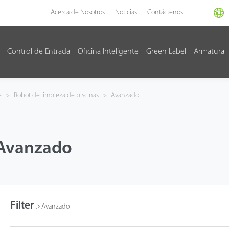
Acerca de Nosotros
Noticias
Contáctenos
Control de Entrada
Oficina Inteligente
Green Label
Armatura
e
>
Robot de limpieza de piscinas
>
Avanzado
Avanzado
Filter
>
Avanzado