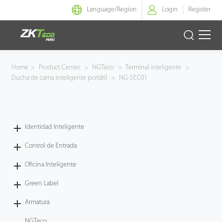
Language/
Region
Login
Register
Identidad Inteligente
Home
>
Product Center
>
NGTeco
>
Terminal inteligente
>
Ducha de cama inteligente portátil
>
NG-SEC01
Control de Entrada
Oficina Inteligente
Identidad Inteligente
Green Label
Control de Entrada
Armatura
Oficina Inteligente
Green Label
NGTeco
Armatura
Software
NGTeco