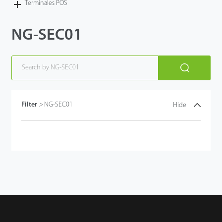
Terminales POS
NG-SEC01
Filter
>
NG-SEC01
Hide