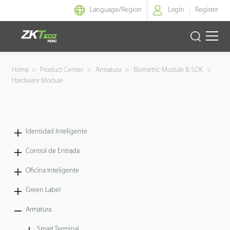
Language/
Region
Login
Register
Identidad Inteligente
Home
>
Product Center
>
Armatura
>
Biometric Module & SDK
>
Hardware Module
Control de Entrada
Oficina Inteligente
Identidad Inteligente
Green Label
Control de Entrada
Armatura
Oficina Inteligente
Green Label
NGTeco
Armatura
Software
Smart Terminal