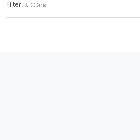
Filter
>
AHSC Series