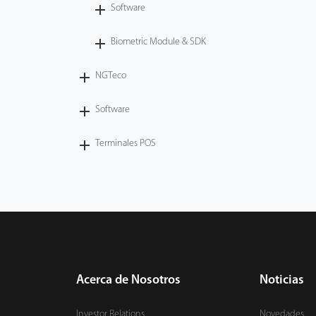
Software
Biometric Module & SDK
NGTeco
Software
Terminales POS
Acerca de Nosotros
Noticias
Investor Relations
Novedades