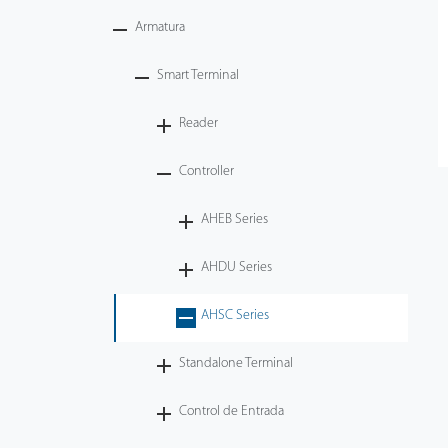
Armatura
Tecnología
Smart Terminal
Soporte
Reader
Controller
AHEB Series
AHDU Series
AHSC Series
Standalone Terminal
Control de Entrada