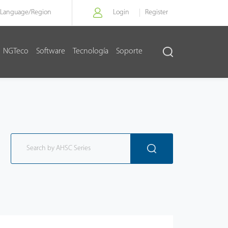
Language/
Region
Login
Register
NGTeco
Software
Tecnología
Soporte