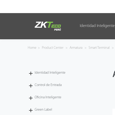
Identidad Inteligente
Identidad Inteligente
Control de Entrada
Home
>
Product Center
>
Armatura
>
Smart Terminal
>
Oficina Inteligente
Green Label
Identidad Inteligente
Armatura
Control de Entrada
Oficina Inteligente
NGTeco
Green Label
Software