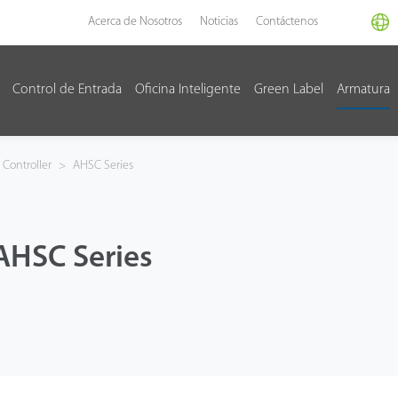
Acerca de Nosotros
Noticias
Contáctenos
Control de Entrada
Oficina Inteligente
Green Label
Armatura
Controller
>
AHSC Series
AHSC Series