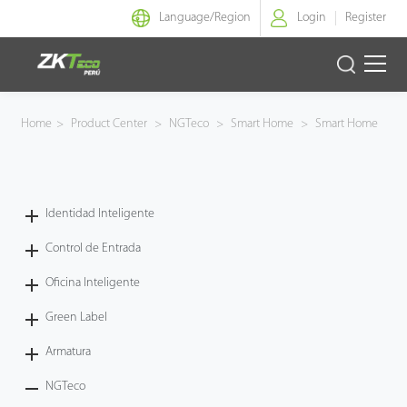
Language/
Region
Login
Register
Identidad Inteligente
Home
>
Product Center
>
NGTeco
>
Smart Home
>
Smart Home
Control de Entrada
Oficina Inteligente
Identidad Inteligente
Control de Entrada
Green Label
Oficina Inteligente
Armatura
Green Label
NGTeco
Armatura
NGTeco
Software