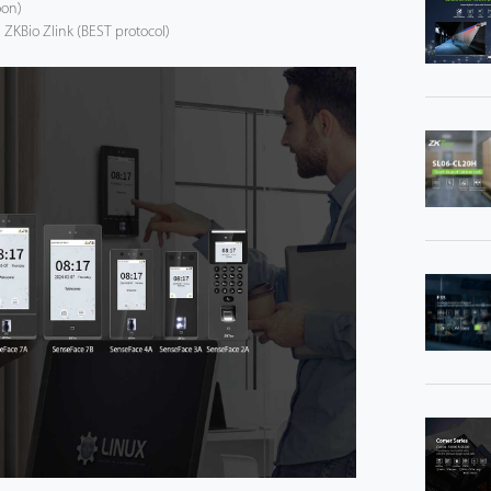
oon)
 ZKBio Zlink (BEST protocol)