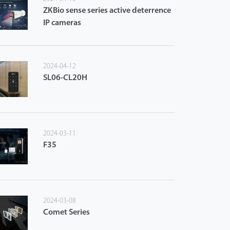
ZKBio sense series active deterrence
IP cameras
2024-04-12
SL06-CL20H
2024-03-11
F35
2024-03-08
Comet Series