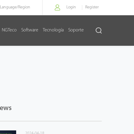
Language/
Region
Login
Register
NGTeco
Software
Tecnología
Soporte
News
2024-04-18