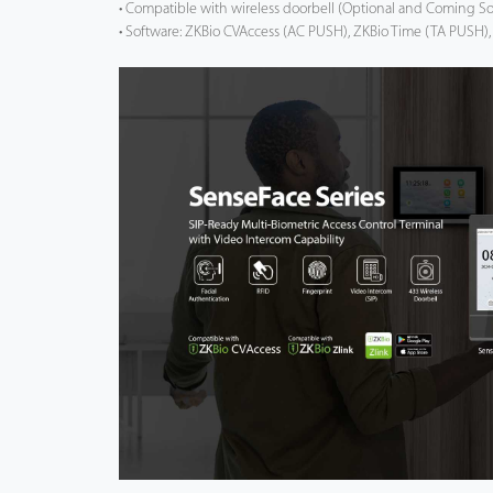
• Compatible with wireless doorbell (Optional and Coming S
• Software: ZKBio CVAccess (AC PUSH), ZKBio Time (TA PUSH),
Tecnología
Soporte