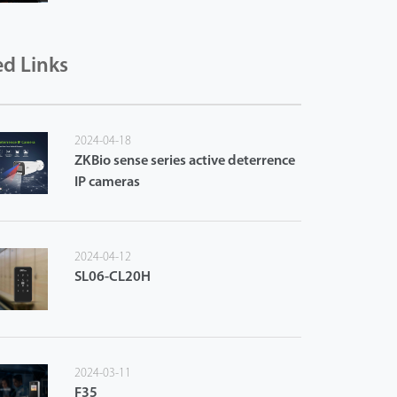
ed Links
2024-04-18
ZKBio sense series active deterrence
IP cameras
2024-04-12
SL06-CL20H
2024-03-11
F35