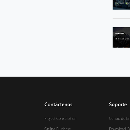
Contáctenos
Soporte
Project Consultation
Centro de E
Online Purchase
Download C