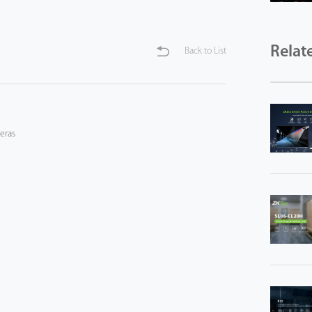
Relat
Back to List
eras