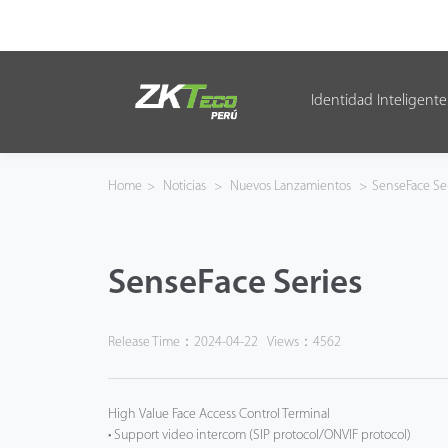
Identidad Inteligente
Identidad Inteligente
Control de Entrada
Home
>
Noticias
>
Nuevos Lanzamientos
>
SenseFace Ser
Oficina Inteligente
SenseFace Series
Green Label
Armatura
Release Time：2024-04-22
Views：4562
NGTeco
High Value Face Access Control Terminal
Software
• Support video intercom (SIP protocol/ONVIF protocol)