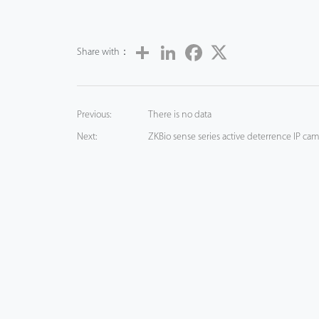
Share
LinkedIn
Facebook
Twitter
Share with：
Previous:
There is no data
Next:
ZKBio sense series active deterrence IP cam